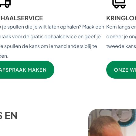
HAALSERVICE
KRINGLO
 je spullen die je wilt laten ophalen? Maak een
Kom langs en
praak voor de gratis ophaalservice en geef je
doneer je on
e spullen de kans om iemand anders blij te
tweede kans 
en.
AFSPRAAK MAKEN
ONZE W
 EN