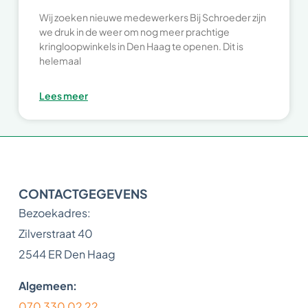
Wij zoeken nieuwe medewerkers Bij Schroeder zijn
we druk in de weer om nog meer prachtige
kringloopwinkels in Den Haag te openen. Dit is
helemaal
Lees meer
CONTACTGEGEVENS
Bezoekadres:
Zilverstraat 40
2544 ER Den Haag
Algemeen:
070 330 02 22