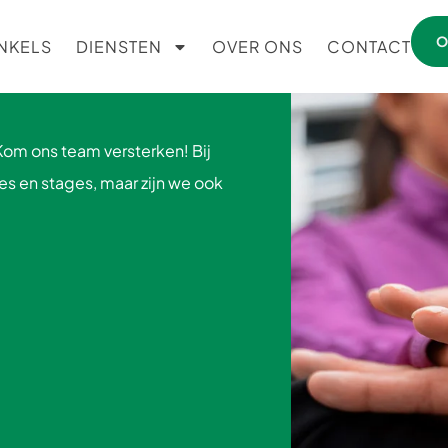
O
NKELS
DIENSTEN
OVER ONS
CONTACT
Kom ons team versterken! Bij
es en stages, maar zijn we ook