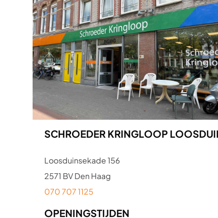
SCHROEDER KRINGLOOP LOOSDUI
Loosduinsekade 156
2571 BV Den Haag
070 707 1125
OPENINGSTIJDEN