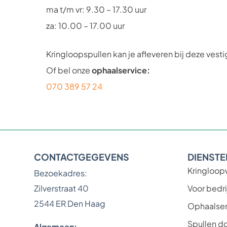
ma t/m vr: 9.30 – 17.30 uur
za: 10.00 – 17.00 uur
Kringloopspullen kan je afleveren bij deze vesti
Of bel onze
ophaalservice:
070 389 57 24
CONTACTGEGEVENS
DIENSTE
Kringloop
Bezoekadres:
Zilverstraat 40
Voor bedri
2544 ER Den Haag
Ophaalser
Spullen d
Algemeen: