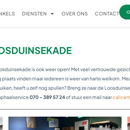
O
NKELS
DIENSTEN
OVER ONS
CONTACT
OOSDUINSEKADE
sduinsekade is ook weer open! Met veel vertrouwde gezichte
 plaats vinden maar iedereen is weer van harte welkom. Meube
en, heeft u zelf nog spullen? Breng ze naar de Loosduinsekad
ophaalservice
070 – 389 57 24
of stuur een mail naar
callcen